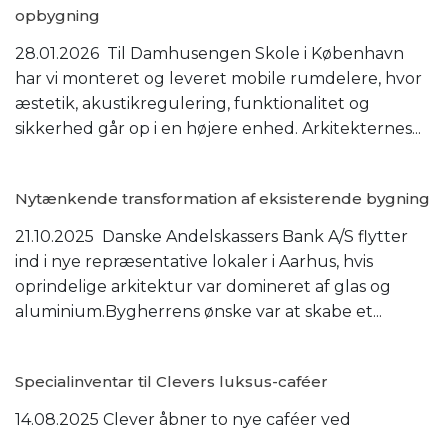
opbygning
28.01.2026 Til Damhusengen Skole i København
har vi monteret og leveret mobile rumdelere, hvor
æstetik, akustikregulering, funktionalitet og
sikkerhed går op i en højere enhed. Arkitekternes...
Nytænkende transformation af eksisterende bygning
21.10.2025 Danske Andelskassers Bank A/S flytter
ind i nye repræsentative lokaler i Aarhus, hvis
oprindelige arkitektur var domineret af glas og
aluminium.Bygherrens ønske var at skabe et...
Specialinventar til Clevers luksus-caféer
14.08.2025 Clever åbner to nye caféer ved
lynladestationer i Odense og Kolding i et forsøg på