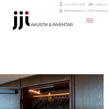
+45 4483 0208
info@jji.as
Baltorpbakken 9, 2750 Ballerup