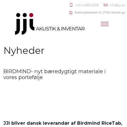
+45 4483 0208
info@jji.as
Baltorpbakken 9, 2750 Ballerup
Nyheder
BIRDMIND- nyt bæredygtigt materiale i
vores portefølje
JJI bliver dansk leverandør af Birdmind RiceTab,