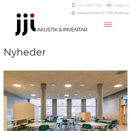
+45 4483 0208
info@jji.as
Baltorpbakken 9, 2750 Ballerup
Nyheder