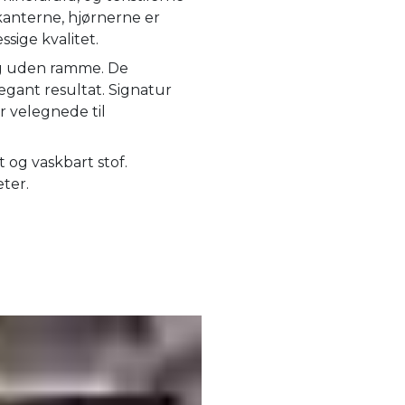
kanterne, hjørnerne er
ige kvalitet.
 og uden ramme. De
egant resultat. Signatur
r velegnede til
og vaskbart stof.
eter.