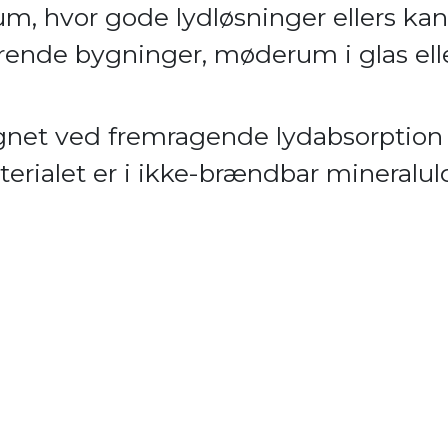
rum, hvor gode lydløsninger ellers ka
rende bygninger, møderum i glas ell
egnet ved fremragende lydabsorption 
erialet er i ikke-brændbar mineralul