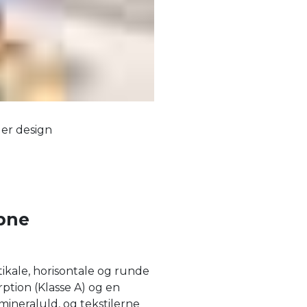
ler design
bne
tikale, horisontale og runde
tion (Klasse A) og en
mineraluld, og tekstilerne