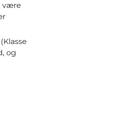
n være
er
(Klasse
d, og