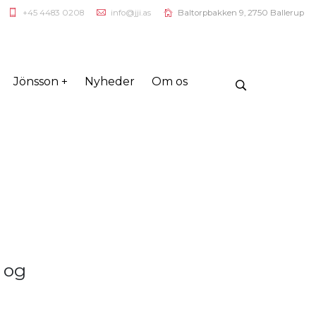
+45 4483 0208
info@jji.as
Baltorpbakken 9, 2750 Ballerup
Jönsson +
Nyheder
Om os
 og