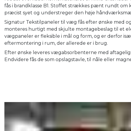
fås i brandklasse B1. Stoffet strækkes pænt rundt om 
præcist syet og understreger den høje håndværksmæss
Signatur Tekstilpaneler til væg fås efter ønske med
monteres hurtigt med skjulte montagebeslag til et el
vægpaneler er fleksible i mål og form, og er derfor isæ
eftermontering i rum, der allerede er i brug.
Efter ønske leveres vægabsorbenterne med aftageligt 
Endvidere fås de som opslagstavle, til nåle eller magn