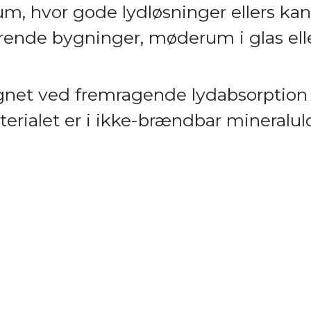
rum, hvor gode lydløsninger ellers ka
rende bygninger, møderum i glas ell
egnet ved fremragende lydabsorption 
erialet er i ikke-brændbar mineralul