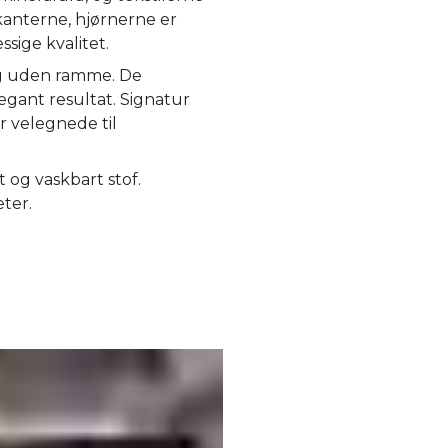
kanterne, hjørnerne er
ige kvalitet.
 og uden ramme. De
egant resultat. Signatur
r velegnede til
og vaskbart stof.
eter.