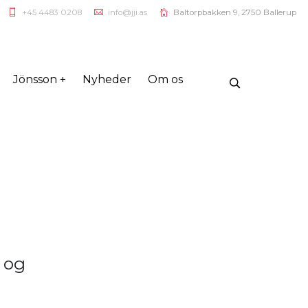
+45 4483 0208
info@jji.as
Baltorpbakken 9, 2750 Ballerup
Jönsson +
Nyheder
Om os
 og