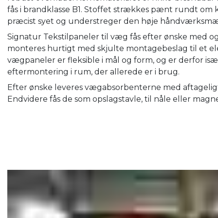
fås i brandklasse B1. Stoffet strækkes pænt rundt om 
præcist syet og understreger den høje håndværksmæss
Signatur Tekstilpaneler til væg fås efter ønske med
monteres hurtigt med skjulte montagebeslag til et el
vægpaneler er fleksible i mål og form, og er derfor isæ
eftermontering i rum, der allerede er i brug.
Efter ønske leveres vægabsorbenterne med aftageligt 
Endvidere fås de som opslagstavle, til nåle eller magn