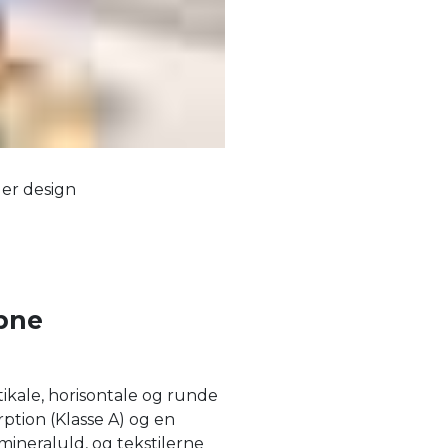
ler design
bne
tikale, horisontale og runde
tion (Klasse A) og en
mineraluld, og tekstilerne