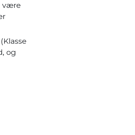
n være
er
(Klasse
d, og