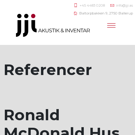
+45 4483 0208
info@jji.as
Baltorpbakken 9, 2750 Ballerup
Referencer
Ronald
McDonald Hus