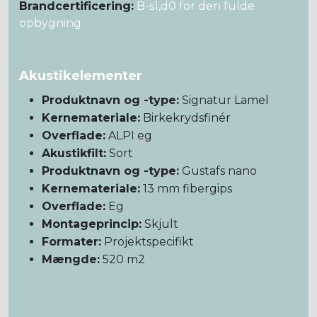
Brandcertificering:
B-s1,d0 for den fulde
opbygning
Akustikelementer
Produktnavn og -type:
Signatur Lamel
Kernemateriale:
Birkekrydsfinér
Overflade:
ALPI eg
Akustikfilt:
Sort
Produktnavn og -type:
Gustafs nano
Kernemateriale:
13 mm fibergips
Overflade:
Eg
Montageprincip:
Skjult
Formater:
Projektspecifikt
Mængde:
520 m2