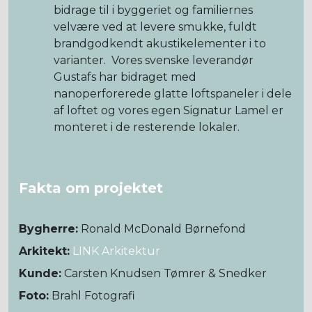
bidrage til i byggeriet og familiernes
velvære ved at levere smukke, fuldt
brandgodkendt akustikelementer i to
varianter. Vores svenske leverandør
Gustafs har bidraget med
nanoperforerede glatte loftspaneler i dele
af loftet og vores egen Signatur Lamel er
monteret i de resterende lokaler.
Fakta om projektet
Bygherre:
Ronald McDonald Børnefond
Arkitekt:
LINK Arkitektur
Kunde:
Carsten Knudsen Tømrer & Snedker
Foto:
Brahl Fotografi