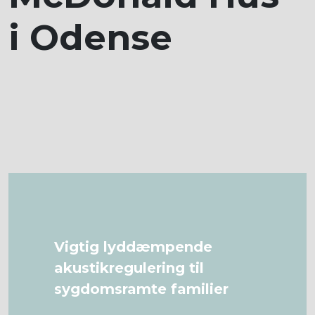
i Odense
Vigtig lyddæmpende
akustikregulering til
sygdomsramte familier