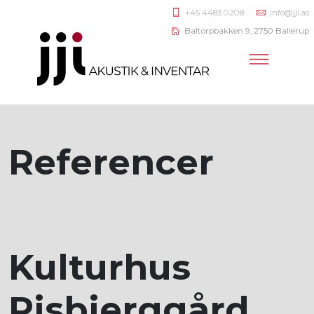
+45 4483 0208
info@jji.as
Baltorpbakken 9, 2750 Ballerup
Referencer
Kulturhus
Risbjerggård