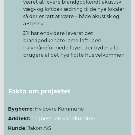
været at levere brandgodkendt akustisk
væg- og loftbeklædning til de nye lokaler,
så der er rart at være – både akustisk og
æstetisk.
JJI har endvidere leveret det
brandgodkendte lamelloft i den
halvmåneformede foyer, der byder alle
brugere af det nye flotte hus velkommen.
Fakta om projektet
Bygherre:
Hvidovre Kommune
Arkitekt:
T
egnestuen Vandkunsten
Kunde:
Jakon A/S