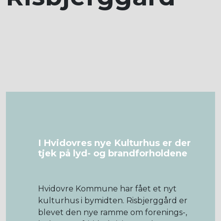
I Hvidovres nye Kulturhus er der
tjek på lyd- og brandforholdene
Hvidovre Kommune har fået et nyt
kulturhus i bymidten. Risbjerggård er
blevet den nye ramme om forenings-,