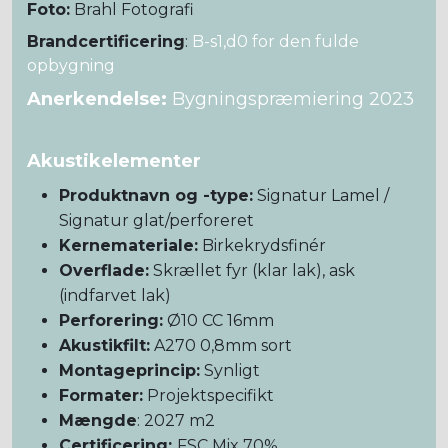
Foto:
Brahl Fotografi
Brandcertificering
:
B-s1,d0 for den fulde
opbygning
Anerkendelse:
Bygningspræmiering 2023
Akustikelementer
Produktnavn og -type:
Signatur Lamel /
Signatur glat/perforeret
Kernemateriale:
Birkekrydsfinér
Overflade:
Skrællet fyr (klar lak), ask
(indfarvet lak)
Perforering:
Ø10 CC 16mm
Akustikfilt:
A270 0,8mm sort
Montageprincip:
Synligt
Formater:
Projektspecifikt
Mængde
: 2027 m2
Certificering:
FSC Mix 70%