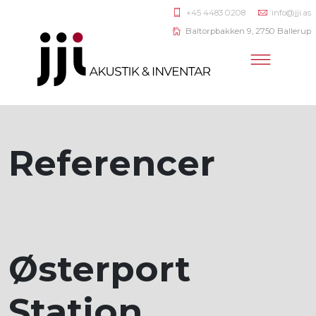
+45 4483 0208
info@jji.as
Baltorpbakken 9, 2750 Ballerup
Referencer
Østerport
Station