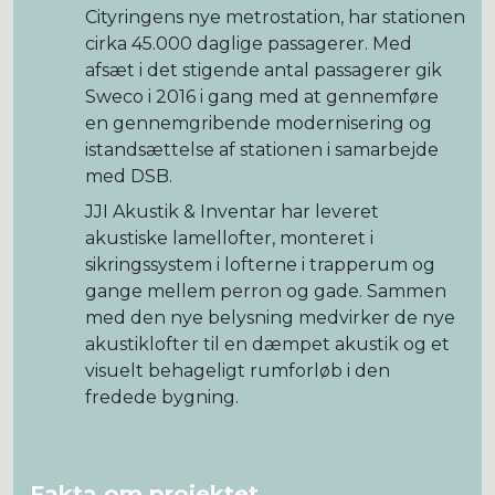
Cityringens nye metrostation, har stationen
cirka 45.000 daglige passagerer. Med
afsæt i det stigende antal passagerer gik
Sweco i 2016 i gang med at gennemføre
en gennemgribende modernisering og
istandsættelse af stationen i samarbejde
med DSB.
JJI Akustik & Inventar har leveret
akustiske lamellofter, monteret i
sikringssystem i lofterne i trapperum og
gange mellem perron og gade. Sammen
med den nye belysning medvirker de nye
akustiklofter til en dæmpet akustik og et
visuelt behageligt rumforløb i den
fredede bygning.
Fakta om projektet