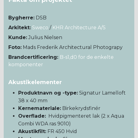
Bygherre:
DSB
Arkitekt:
Sweco
/
KHR Architecture A/S
Kunde:
Julius Nielsen
Foto:
Mads Frederik Architectural Photograpy
Brandcertificering:
B-s1,d0 for de enkelte
komponenter
Akustikelementer
Produktnavn og -type:
Signatur Lamelloft
38 x 40 mm
Kernemateriale:
Birkekrydsfinér
Overflade:
Hvidpigmenteret lak (2 x Aqua
Combi WDA ras 9010)
Akustikfilt:
FR 450 Hvid