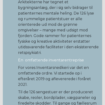
Arkitekterne har tegnet et
bygningsanlæg, der i sig selv bidrager til
patienternes mentale heling. De 126 lyse
og rummelige patientstuer er alle
orienterede ud mod de grønne
omgivelser – mange med udsigt mod
fjorden. Gode rammer for patienternes
fysiske og kreative aktiviteter erstatter
utidssvarende faciliteter i den eksisterende
retspsykiatri.
En omfattende inventarentreprise
For vores Inventarsnedkeri var det en
omfattende ordre. Vi startede op i
efteråret 2019 og aflevererede i foråret
2021.
Til de 126 sengestuer er der produceret
skabe, reoler, bordplader, vægpaneler og
firedelte skodder. Til gange og fællesrum