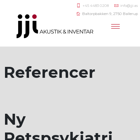
+45 4483 0208
info@jji.as
Baltorpbakken 9, 2750 Ballerup
Referencer
Ny
Retspsykiatri