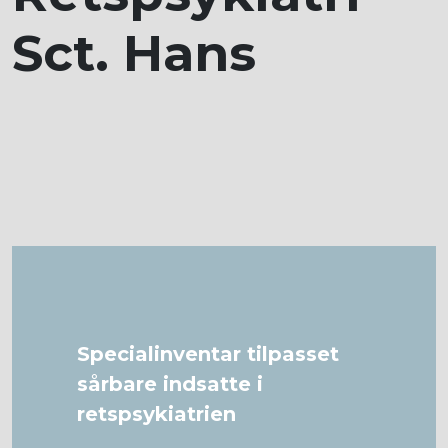
Sct. Hans
Specialinventar tilpasset
sårbare indsatte i
retspsykiatrien