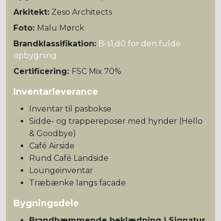
Arkitekt:
Zeso Architects
Foto:
Malu Mørck
Brandklassifikation:
B-s1,d0 for den fulde
opbygning
Certificering:
FSC Mix 70%
Inventarleverance
Inventar til pasbokse
Sidde- og trappereposer med hynder (Hello
& Goodbye)
Café Airside
Rund Café Landside
Loungeinventar
Træbænke langs facade
Bygningsdele
Brandhæmmende beklædning i Signatur