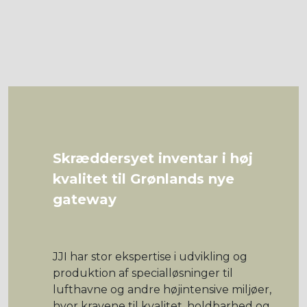
Skræddersyet inventar i høj
kvalitet til Grønlands nye
gateway
JJI har stor ekspertise i udvikling og
produktion af specialløsninger til
lufthavne og andre højintensive miljøer,
hvor kravene til kvalitet, holdbarhed og