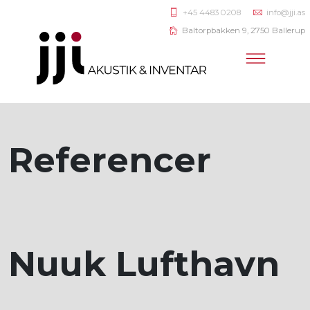
+45 4483 0208
info@jji.as
Baltorpbakken 9, 2750 Ballerup
Referencer
Nuuk Lufthavn