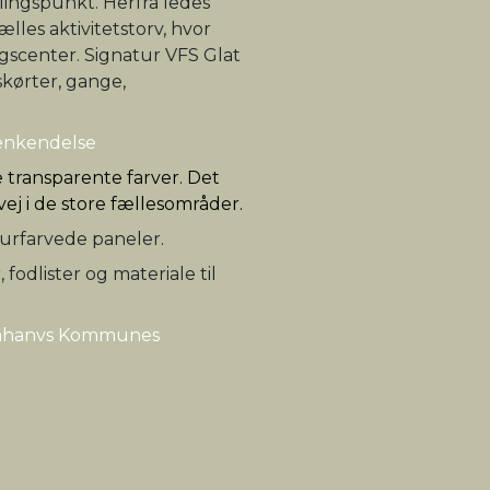
lingspunkt. Herfra ledes
ælles aktivitetstorv, hvor
gscenter. Signatur VFS Glat
skørter, gange,
genkendelse
e transparente farver. Det
vej i de store fællesområder.
urfarvede paneler.
fodlister og materiale til
benhanvs Kommunes