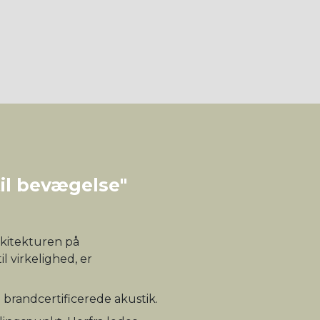
til bevægelse"
arkitekturen på
l virkelighed, er
 brandcertificerede akustik.