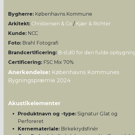
Bygherre:
Københavns Kommune
Arkitekt:
Christensen & Co
/
Kjær & Richter
Kunde:
NCC
Foto:
Brahl Fotografi
Brandcertificering:
B-s1,d0 for den fulde opbygnin
Certificering:
FSC Mix 70%
Anerkendelse:
Københavns Kommunes
Bygningspræmie 2024
Akustikelementer
Produktnavn og -type:
Signatur Glat og
Perforeret
Kernemateriale:
Birkekrydsfinér