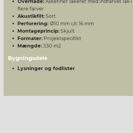
Overflade:
Askefinér lakeret med indfarvet lak i
flere farver
Akustikfilt:
Sort
Perforering:
Ø10 mm c/c 16 mm
Montageprincip:
Skjult
Formater:
Projektspecifikt
Mængde:
330 m2
Bygningsdele
Lysninger og fodlister