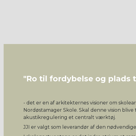
"Ro til fordybelse og plads 
- det er en af arkitekternes visioner om skole
Nordøstamager Skole. Skal denne vision blive ti
akustikregulering et centralt værktøj.
JJI er valgt som leverandør af den nødvendige