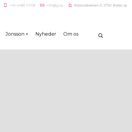
+45 4483 0208
info@jji.as
Baltorpbakken 9, 2750 Ballerup
Jönsson +
Nyheder
Om os