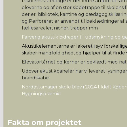
I skolens stueetage er det indre atrium et sam
eleverne op af en stor siddetrappe til skolens f
der er bibliotek, kantine og pædagogisk lærin
og Perforeret er anvendt til beklædninger af 
fællesarealer, nicher, trapper mm.
Farverig akustik bidrager til udsmykning og 
Akustikelementerne er lakeret i syv forskellig
skaber mangfoldighed, og hjælper til at finde 
Elevatortårnet og kerner er beklædt med nat
Udover akustikpaneler har vi leveret lysninger, 
brandskabe.
Nordøstamager skole blev i 2024 tildelt Kø
Bygningspræmie
Fakta om projektet