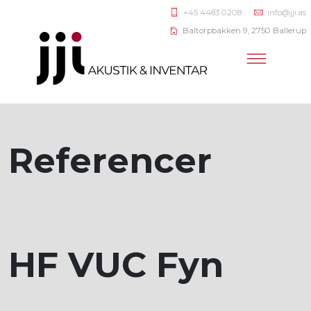
+45 4483 0208
info@jji.as
Baltorpbakken 9, 2750 Ballerup
Referencer
HF VUC Fyn