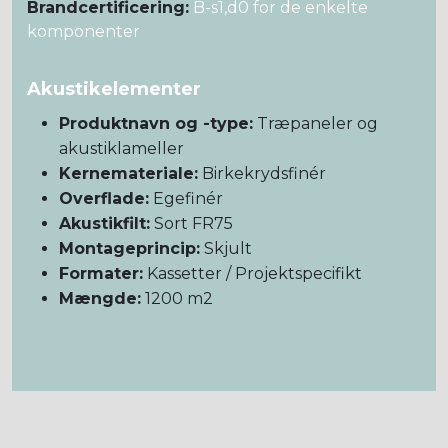
Brandcertificering:
B-s1,d0 for de enkelte
komponenter
Akustikelementer
Produktnavn og -type:
Træpaneler og
akustiklameller
Kernemateriale:
Birkekrydsfinér
Overflade:
Egefinér
Akustikfilt:
Sort FR75
Montageprincip:
Skjult
Formater:
Kassetter / Projektspecifikt
Mængde:
1200 m2