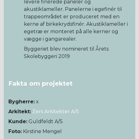
levere finérede paneler og
akustiklameller. Panelerne i egefinér til
trappeområdet er produceret med en
kerne af birkekrydsfinér. Akustiklameller i
egetræ er monteret på alle kerner og
vægge i gangarealer.
Byggeriet blev nomineret til Årets
Skolebyggeri 2019
Fakta om projektet
Bygherre:
x
Arkitekt:
Zeni Arkitekter A/S
Kunde:
Guldfeldt A/S
Foto:
Kirstine Mengel