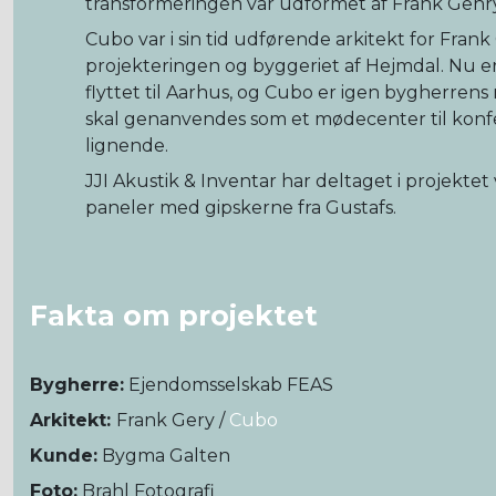
transformeringen var udformet af Frank Gehry
Cubo var i sin tid udførende arkitekt for Fran
projekteringen og byggeriet af Hejmdal. Nu
flyttet til Aarhus, og Cubo er igen bygherrens
skal genanvendes som et mødecenter til konf
lignende.
JJI Akustik & Inventar har deltaget i projektet
paneler med gipskerne fra Gustafs.
Fakta om projektet
Bygherre:
Ejendomsselskab FEAS
Arkitekt:
Frank Gery /
Cubo
Kunde:
Bygma Galten
Foto:
Brahl Fotografi