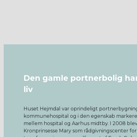
Den gamle portnerbolig har
liv
Huset Hejmdal var oprindeligt portnerbygnin
kommunehospital og i den egenskab marker
mellem hospital og Aarhus midtby. I 2008 ble
Kronprinsesse Mary som rådgivningscenter f