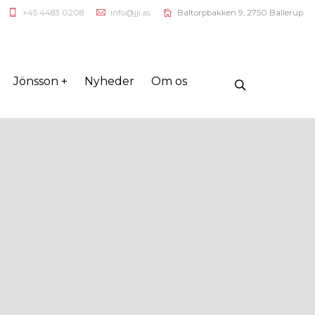
+45 4483 0208
info@jji.as
Baltorpbakken 9, 2750 Ballerup
Jönsson +
Nyheder
Om os