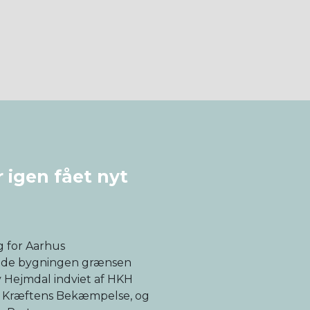
 igen fået nyt
g for Aarhus
ede bygningen grænsen
v Hejmdal indviet af HKH
or Kræftens Bekæmpelse, og