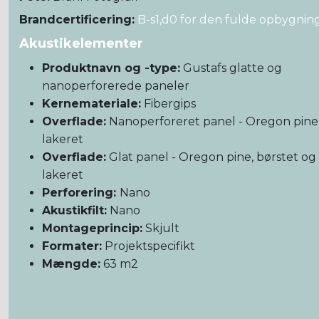
Brandcertificering:
B-s1,d0 for den fulde opbygnin
Akustikelementer
Produktnavn og -type:
Gustafs glatte og
nanoperforerede paneler
Kernemateriale:
Fibergips
Overflade:
Nanoperforeret panel - Oregon pine
lakeret
Overflade:
Glat panel - Oregon pine, børstet og
lakeret
Perforering:
Nano
Akustikfilt:
Nano
Montageprincip:
Skjult
Formater:
Projektspecifikt
Mængde:
63 m2