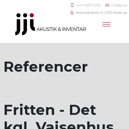
+45 4483 0208
info@jji.as
Baltorpbakken 9, 2750 Ballerup
Referencer
Fritten - Det
kgl. Vajsenhus