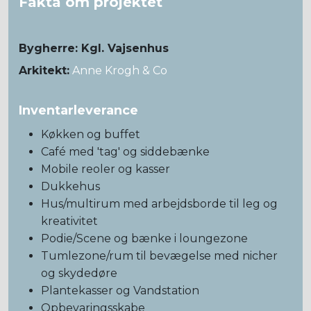
Fakta om projektet
Bygherre: Kgl. Vajsenhus
Arkitekt:
Anne Krogh & Co
Inventarleverance
Køkken og buffet
Café med 'tag' og siddebænke
Mobile reoler og kasser
Dukkehus
Hus/multirum med arbejdsborde til leg og
kreativitet
Podie/Scene og bænke i loungezone
Tumlezone/rum til bevægelse med nicher
og skydedøre
Plantekasser og Vandstation
Opbevaringsskabe