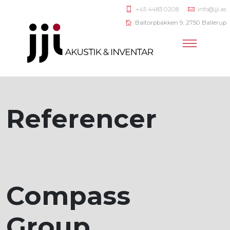
+45 4483 0208
info@jji.as
Baltorpbakken 9, 2750 Ballerup
Referencer
Compass
Group