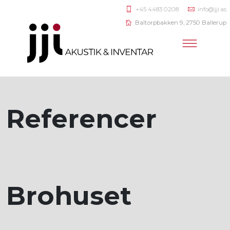
+45 4483 0208
info@jji.as
Baltorpbakken 9, 2750 Ballerup
Referencer
Brohuset