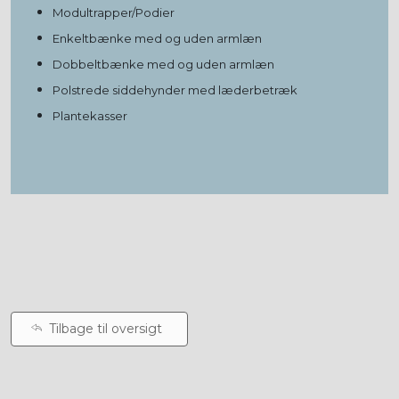
Modultrapper/Podier
Enkeltbænke med og uden armlæn
Dobbeltbænke med og uden armlæn
Polstrede siddehynder med læderbetræk
Plantekasser
Tilbage til oversigt