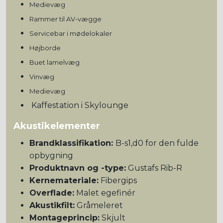
Medievæg
R
ammer til AV-vægge
Servicebar i mødelokaler
Højborde
Buet lamelvæg
Vinvæg
Medievæg
Kaffestation i Skylounge
Akustikelementer
Brandklassifikation:
B-s1,d0 for den fulde
opbygning
Produktnavn og -type:
Gustafs Rib-R
Kernemateriale:
Fibergips
Overflade:
Malet egefinér
Akustikfilt:
Gråmeleret
Montageprincip:
Skjult