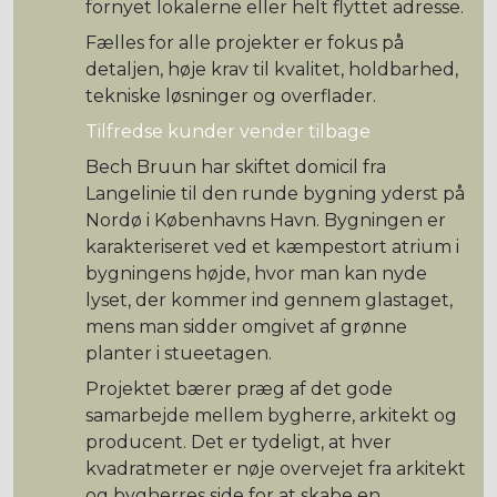
fornyet lokalerne eller helt flyttet adresse.
Fælles for alle projekter er fokus på
detaljen, høje krav til kvalitet, holdbarhed,
tekniske løsninger og overflader.
Tilfredse kunder vender tilbage
Bech Bruun har skiftet domicil fra
Langelinie til den runde bygning yderst på
Nordø i Københavns Havn. Bygningen er
karakteriseret ved et kæmpestort atrium i
bygningens højde, hvor man kan nyde
lyset, der kommer ind gennem glastaget,
mens man sidder omgivet af grønne
planter i stueetagen.
Projektet bærer præg af det gode
samarbejde mellem bygherre, arkitekt og
producent. Det er tydeligt, at hver
kvadratmeter er nøje overvejet fra arkitekt
og bygherres side for at skabe en