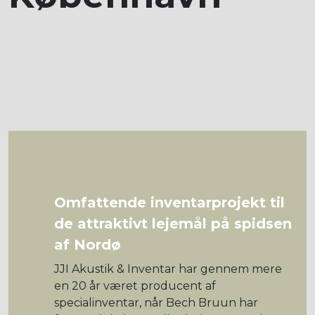
Omfattende inventarprojekt til
de attraktivt lejemål på spidsen
af Nordø
JJI Akustik & Inventar har gennem mere
en 20 år været producent af
specialinventar, når Bech Bruun har