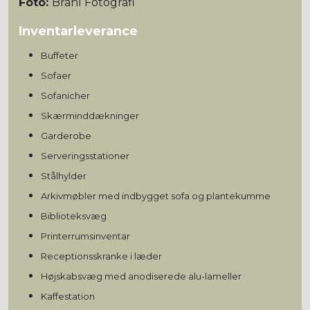
Foto:
Brahl Fotografi
Inventarleverance
Buffeter
Sofaer
Sofanicher
Skærminddækninger
Garderobe
Serveringsstationer
Stålhylder
Arkivmøbler med indbygget sofa og plantekumme
Biblioteksvæg
Printerrumsinventar
Receptionsskranke i læder
Højskabsvæg med anodiserede alu-lameller
Kaffestation