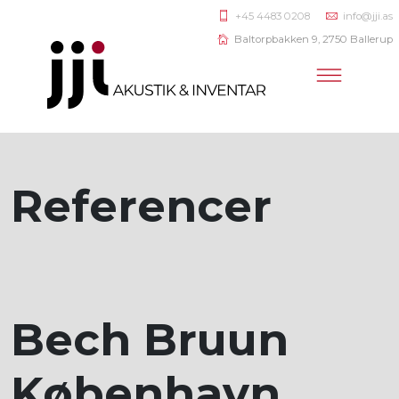
+45 4483 0208
info@jji.as
Baltorpbakken 9, 2750 Ballerup
Referencer
Bech Bruun
København