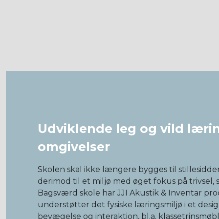
Udviklende leg og vild lærin
omgivelser
Skolen skal ikke længere bygges til stillesid
derimod til et miljø med øget fokus på trivsel,
Bagsværd skole har JJI Akustik & Inventar pr
understøtter det fysiske læringsmiljø i et desig
bevægelse og interaktion, bl.a. klassetrinsmøb