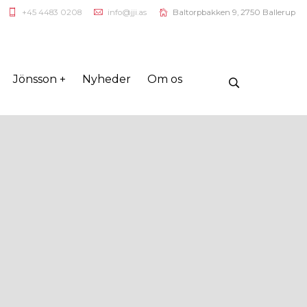
+45 4483 0208
info@jji.as
Baltorpbakken 9, 2750 Ballerup
Jönsson +
Nyheder
Om os