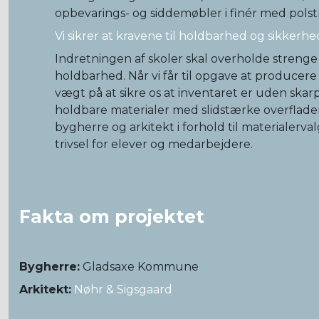
opbevarings- og siddemøbler i finér med polstr
Vi sikrer at kravene til holdbarhed og sikkerh
Indretningen af skoler skal overholde strenge 
holdbarhed. Når vi får til opgave at producere t
vægt på at sikre os at inventaret er uden skar
holdbare materialer med slidstærke overflader.
bygherre og arkitekt i forhold til materialerval
trivsel for elever og medarbejdere.
Fakta om projektet
Bygherre:
Gladsaxe Kommune
Arkitekt:
Nøhr & Sigsgaard