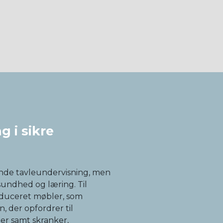
g i sikre
dende tavleundervisning, men
 sundhed og læring. Til
oduceret møbler, som
n, der opfordrer til
ler samt skranker,