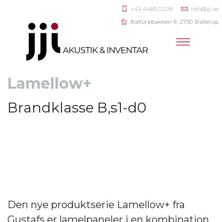
+45 4483 0208
info@jji.as
Baltorpbakken 9, 2750 Ballerup
Lamellow+
Brandklasse B,s1-d0
Den nye produktserie Lamellow+ fra
Gustafs er lamelpaneler i en kombination