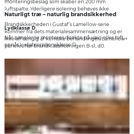
monteringsbeslag som skaber en 200 mm
luftspalte. Yderligere isolering behøves ikke.
Naturligt træ – naturlig brandsikkerhed
Brandsikkerheden i Gustaf’s Lamellow-serie
Lydklasse D
kommer fra dets materialesammensætning og er
Når panelerne monteres direkte på væg eller loft,
ikke afhængig af kemiske behandlinger. Lamellow+
opnås Lydabsorptionsklasse D.
panelet har brandklassificeringen B-s1, d0.