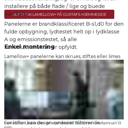
installere på både flade / lige og buede
overflader.
UDFORSK LAMELLOW+ PÅ GUSTAFS HJEMMESIDE
Panelerne er brandklassificeret B-s1,d0 for den
fulde opbygning, lydtestet helt op i lydklasse
A og emissionstestet, så alle
Enkel montering
konstruktionskrav er opfyldt.
Lamellow+ panelerne kan skrues, stiftes eller limes
op.
For loftsinstallation findes et beslag der giver
mulighed for demonterbare paneler.
Lydklasse A
For at opnå lydabsorptionsklasse A for væg, skal der
lægges til 45 mm mineraluld bag panelerne.
For lofter kan der anvendes et tilhørende
Lamellow+ Linear Design - Lammeller 13x27 mm - Mellemrum 13
mm