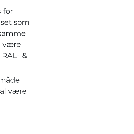
 for
lyset som
g samme
t være
å RAL- &
n måde
kal være