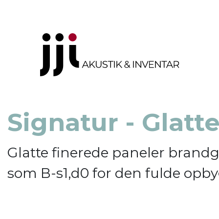
Signatur - Glatt
Glatte finerede paneler brand
som B-s1,d0 for den fulde opb