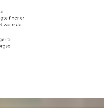
ke,
gte finér er
et være der
er til
rgsel.