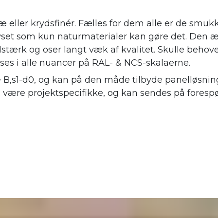
æ eller krydsfinér. Fælles for dem alle er de smuk
 lyset som kun naturmaterialer kan gøre det. Den æ
stærk og oser langt væk af kvalitet. Skulle behov
øses i alle nuancer på RAL- & NCS-skalaerne.
e B,s1-d0, og kan på den måde tilbyde panelløsning
l være projektspecifikke, og kan sendes på forespø