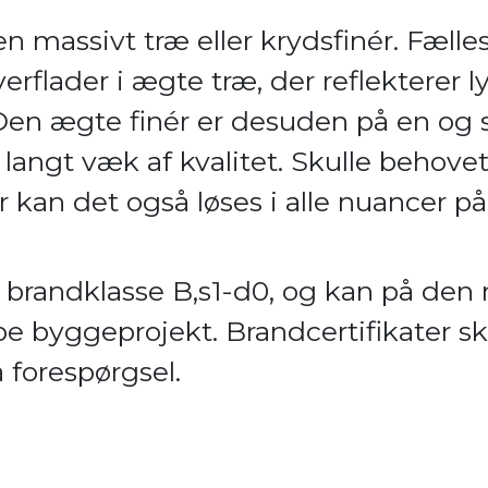
n massivt træ eller krydsfinér. Fælles
erflader i ægte træ, der reflekterer 
 Den ægte finér er desuden på en o
r langt væk af kvalitet. Skulle behove
r kan det også løses i alle nuancer p
il brandklasse B,s1-d0, og kan på de
ype byggeprojekt. Brandcertifikater s
 forespørgsel.