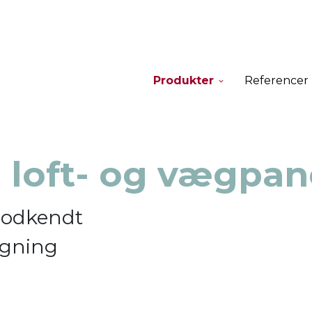
Produkter
Referencer
e loft- og vægpan
godkendt
ygning