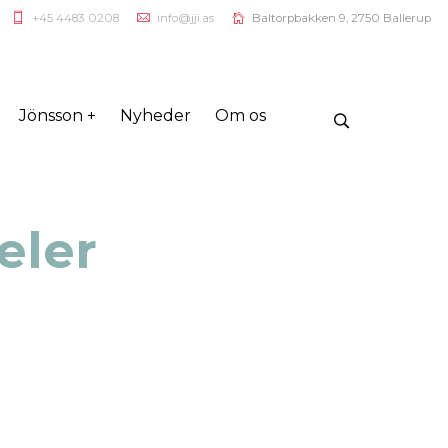
+45 4483 0208
info@jji.as
Baltorpbakken 9, 2750 Ballerup
Jönsson +
Nyheder
Om os
eler