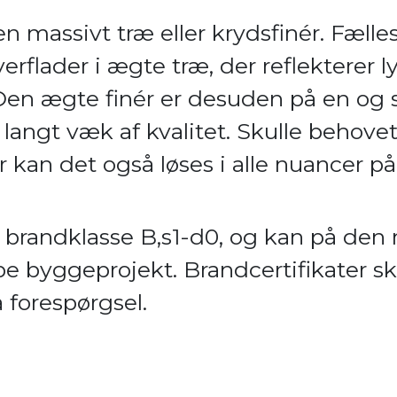
n massivt træ eller krydsfinér. Fælles
erflader i ægte træ, der reflekterer 
 Den ægte finér er desuden på en o
r langt væk af kvalitet. Skulle behove
r kan det også løses i alle nuancer p
il brandklasse B,s1-d0, og kan på de
ype byggeprojekt. Brandcertifikater s
 forespørgsel.