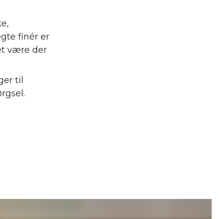
ke,
gte finér er
et være der
er til
rgsel.