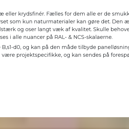
æ eller krydsfinér. Fælles for dem alle er de smuk
 lyset som kun naturmaterialer kan gøre det. Den æ
stærk og oser langt væk af kvalitet. Skulle behov
øses i alle nuancer på RAL- & NCS-skalaerne.
e B,s1-d0, og kan på den måde tilbyde panelløsning
l være projektspecifikke, og kan sendes på forespø