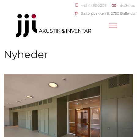
+45 4483 0208
info@jji.as
Baltorpbakken 9, 2750 Ballerup
Nyheder