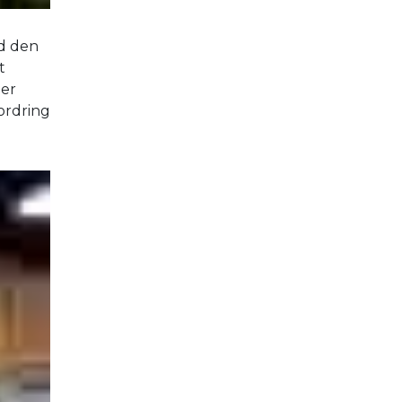
d den
t
ler
ordring