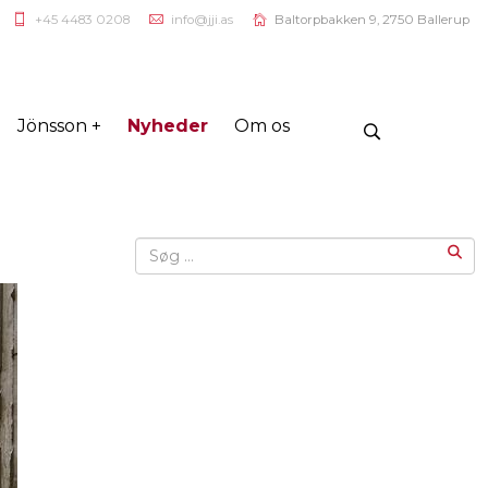
+45 4483 0208
info@jji.as
Baltorpbakken 9, 2750 Ballerup
Jönsson +
Nyheder
Om os