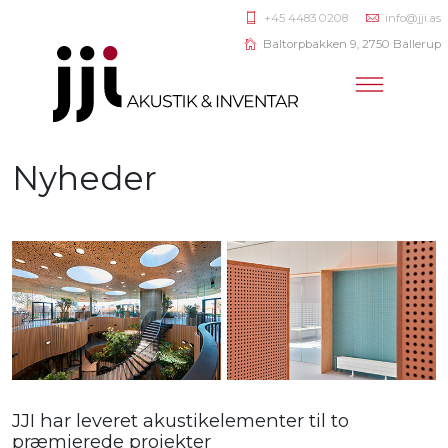
+45 4483 0208
info@jji.as
Baltorpbakken 9, 2750 Ballerup
Nyheder
JJI har leveret akustikelementer til to
præmierede projekter