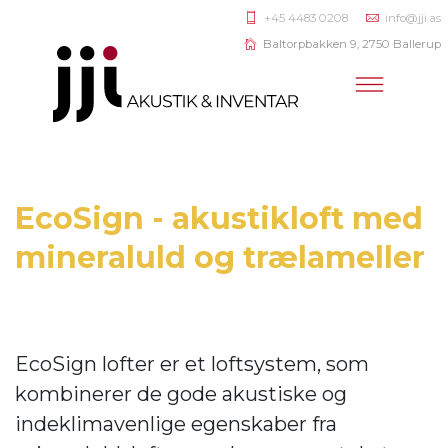
+45 4483 0208
info@jji.as
Baltorpbakken 9, 2750 Ballerup
EcoSign - akustikloft med
mineraluld og trælameller
EcoSign lofter er et loftsystem, som
kombinerer de gode akustiske og
indeklimavenlige egenskaber fra