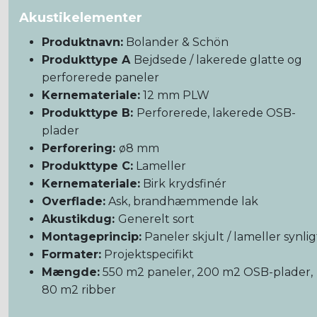
Akustikelementer
Produktnavn:
Bolander & Schön
Produkttype A
Bejdsede / lakerede glatte og
perforerede paneler
Kernemateriale:
12 mm PLW
Produkttype B:
Perforerede, lakerede OSB-
plader
Perforering:
ø8 mm
Produkttype C:
Lameller
Kernemateriale:
Birk krydsfinér
Overflade:
Ask, brandhæmmende lak
Akustikdug:
Generelt sort
Montageprincip:
Paneler skjult / lameller synlig
Formater:
Projektspecifikt
Mængde:
550 m2 paneler, 200 m2 OSB-plader,
80 m2 ribber