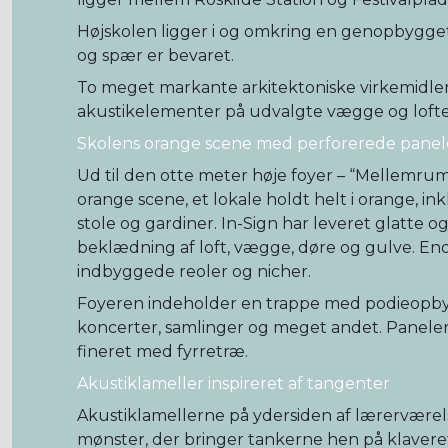
Højskolen ligger i og omkring en genopbygget 
og spær er bevaret.
To meget markante arkitektoniske virkemidler
akustikelementer på udvalgte vægge og lofte
Skolens orange scene med perforerede panel
Ud til den otte meter høje foyer – “Mellemrum
orange scene, et lokale holdt helt i orange, ink
stole og gardiner. In-Sign har leveret glatte o
beklædning af loft, vægge, døre og gulve. Endv
indbyggede reoler og nicher.
Foyeren indeholder en trappe med podieopby
koncerter, samlinger og meget andet. Paneler
fineret med fyrretræ.
Akustiklameller inspireret af tangenter
Akustiklamellerne på ydersiden af lærerværels
mønster, der bringer tankerne hen på klavere