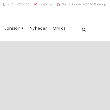
+45 4483 0208
info@jji.as
Baltorpbakken 9, 2750 Ballerup
Jönsson +
Nyheder
Om os