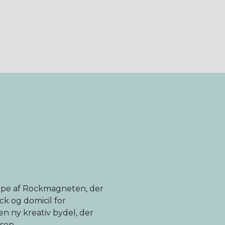
tape af Rockmagneten, der
k og domicil for
en ny kreativ bydel, der
sen.