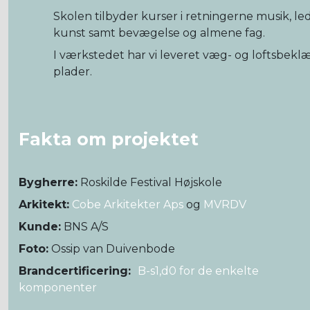
Skolen tilbyder kurser i retningerne musik, lede
kunst samt bevægelse og almene fag.
I værkstedet har vi leveret væg- og loftsbekl
plader.
Fakta om projektet
Bygherre:
Roskilde Festival Højskole
Arkitekt:
Cobe Arkitekter Aps
og
MVRDV
Kunde:
BNS A/S
Foto:
Ossip van Duivenbode
Brandcertificering:
B-s1,d0 for de enkelte
komponenter