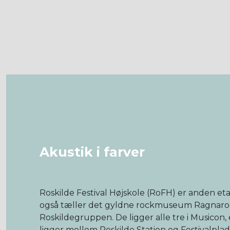
Akustik i farver
Roskilde Festival Højskole (RoFH) er anden e
også tæller det gyldne rockmuseum Ragnaroc
Roskildegruppen. De ligger alle tre i Musicon, 
ligger mellem Roskilde Station og Festivalplad