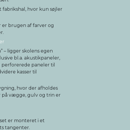
fabrikshal, hvor kun søjler
 er brugen af farver og
r.
er
” – ligger skolens egen
lusive bl.a. akustikpaneler,
g perforerede paneler til
idere kasser til
gning, hvor der afholdes
 på vægge, gulv og trin er
et er monteret i et
ts tangenter.