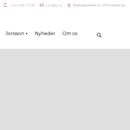
+45 4483 0208
info@jji.as
Baltorpbakken 9, 2750 Ballerup
Jönsson +
Nyheder
Om os