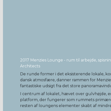
2017 Menzies Lounge - rum til arbejde, spisni
Architects
De runde former i det eksisterende lokale,
dansk atmosfære, danner rammen for Menzie
fantastiske udsigt fra det store panoramavind
I centrum af lokalet, hævet over gulvhøjde, e
platform, der fungerer som rummets primær
resten af loungens elementer skabt af mindr