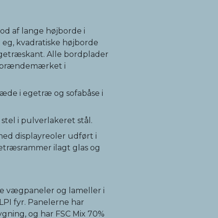
od af lange højborde i
t eg, kvadratiske højborde
getræskant. Alle bordplader
r brændemærket i
æde i egetræ og sofabåse i
tel i pulverlakeret stål.
d displayreoler udført i
etræsrammer ilagt glas og
tte vægpaneler og lameller i
I fyr. Panelerne har
bygning, og har FSC Mix 70%