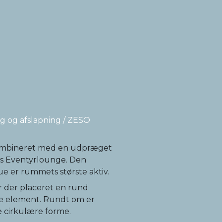
ng og afslapning / ZESO
 kombineret med en udpræget
s Eventyrlounge. Den
ue er rummets største aktiv.
r der placeret en rund
e element. Rundt om er
e cirkulære forme.