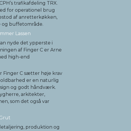
PH’s trafikafdeling TRX.
ed for operationel brug
stod af anretterkøkken,
ge og buffetområde.
Hammer Lassen
kan nyde det ypperste i
ningen af Finger C er Arne
med high-end
r Finger C sætter høje krav
 Holdbarhed er en naturlig
esign og godt håndværk.
gherre, arkitekter,
en, som det også var
 Grut
detaljering, produktion og