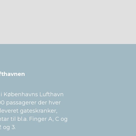
ufthavnen
de i Københavns Lufthavn
00 passagerer der hver
leveret gateskranker,
ar til bl.a. Finger A, C og
 og 3.