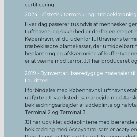
certificering.
2024 - Æstetisk terrorsikring i træbeklædning
Hver dag passerer tusindvis af mennesker 
Lufthavne, og sikkerhed er derfor en meget høj
København, vil du udenfor lufthavnens termi
træbeklædte plantekasser, der umiddelbart
beplantning og afskærmning af kuffertvogne
er at værne mod terror. JJI har produceret 
2019 - Byinventar i bæredygtige materialer til
Lauritzen
I forbindelse med Københavns Lufthavns etabl
udførte JJI' værksted i samarbejde med Aarsle
beklædningsarbejder af siddeplinte og halvt
Terminal 2 og Terminal 3.
JJI har udviklet siddeplintene med bærende 
beklædning med Accoya træ, som er acetyler
Pine. Træet er FSC certificeret, Svanemærket 