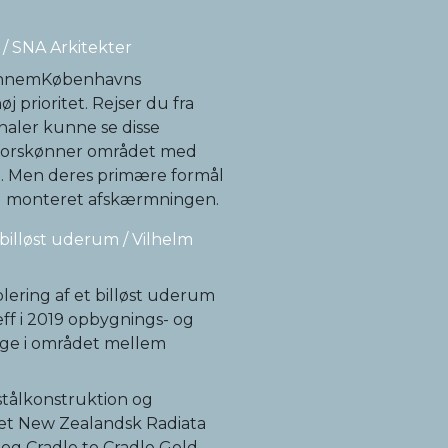
 / SNA Arkitekter
gennemKøbenhavns
 prioritet. Rejser du fra
naler kunne se disse
 forskønner området med
. Men deres primære formål
og monteret afskærmningen.
 billøst uderum / Vilhelm
ering af et billøst uderum
ff i 2019 opbygnings- og
age i området mellem
stålkonstruktion og
et New Zealandsk Radiata
og Cradle to Cradle Gold,