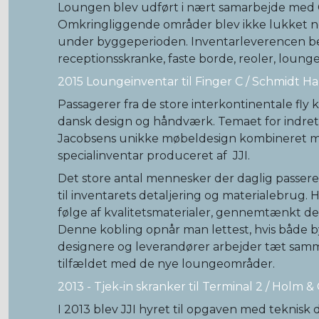
Loungen blev udført i nært samarbejde med C
Omkringliggende områder blev ikke lukket n
under byggeperioden. Inventarleverencen be
receptionsskranke, faste borde, reoler, loun
2015 Loungeinventar til Finger C / Schmidt 
Passagerer fra de store interkontinentale fly 
dansk design og håndværk. Temaet for indret
Jacobsens unikke møbeldesign kombineret 
specialinventar produceret af JJI.
Det store antal mennesker der daglig passere
til inventarets detaljering og materialebrug.
følge af kvalitetsmaterialer, gennemtænkt d
Denne kobling opnår man lettest, hvis både by
designere og leverandører arbejder tæt samm
tilfældet med de nye loungeområder.
2013 - Tjek-in skranker til Terminal 2 / Holm &
I 2013 blev JJI hyret til opgaven med teknisk 