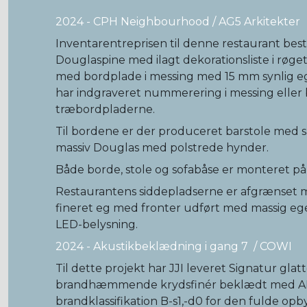
2024 - CPH Neighbourhood / AG5 Arkitekter
Inventarentreprisen til denne restaurant
best
Douglaspine med ilagt dekorationsliste i røge
med bordplade i messing med 15 mm synlig e
har indgraveret nummerering i messing elle
træbordpladerne.
Til bordene er der produceret barstole med s
massiv Douglas med polstrede hynder.
Både borde, stole og sofabåse er monteret på s
Restaurantens siddepladserne er afgrænset me
fineret eg med fronter udført med massig eg
LED-belysning.
2024 - Akustikbeklædning i gang 7 / COWI
Til dette projekt har JJI leveret Signatur gla
brandhæmmende krydsfinér beklædt med ALP
brandklassifikation B-s1,-d0 for den fulde op