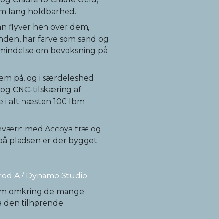
em lang holdbarhed.
an flyver hen over dem,
anden, har farve som sand og
 mindelse om bevoksning på
em på, og i særdeleshed
 og CNC-tilskæring af
 i alt næsten 100 lbm
onværn med Accoya træ og
å pladsen er der bygget
rrod A / Dynamo Studio
ikum omkring de mange
på den tilhørende