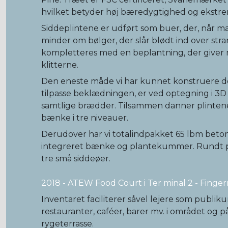
hvilket betyder høj bæredygtighed og ekstr
Siddeplintene er udført som buer, der, når m
minder om bølger, der slår blødt ind over str
kompletteres med en beplantning, der giver
klitterne.
Den eneste måde vi har kunnet konstruere d
tilpasse beklædningen, er ved optegning i 3D
samtlige brædder. Tilsammen danner plintene
bænke i tre niveauer.
Derudover har vi totalindpakket 65 lbm bet
integreret bænke og plantekummer. Rundt p
tre små siddeøer.
2018 - ATEW Food Court i Ter minal 2 - Finge
Inventaret faciliterer såvel lejere som publ
restauranter, caféer, barer mv. i området og 
rygeterrasse.