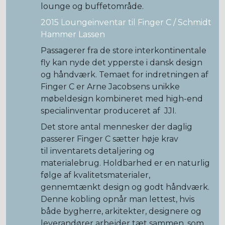
lounge og buffetområde.
2015 Loungeinventar til Finger C / Schmidt
Hammer Lassen
Passagerer fra de store interkontinentale
fly kan nyde det ypperste i dansk design
og håndværk. Temaet for indretningen af
Finger C er Arne Jacobsens unikke
møbeldesign kombineret med high-end
specialinventar produceret af JJI.
Det store antal mennesker der daglig
passerer Finger C sætter høje krav
til inventarets detaljering og
materialebrug. Holdbarhed er en naturlig
følge af kvalitetsmaterialer,
gennemtænkt design og godt håndværk.
Denne kobling opnår man lettest, hvis
både bygherre, arkitekter, designere og
leverandører arbejder tæt sammen, som