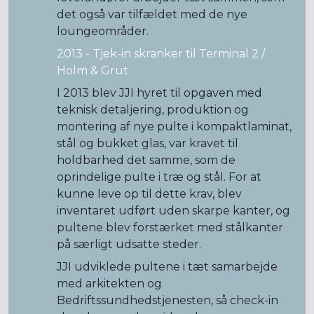
det også var tilfældet med de nye
loungeområder.
2013 - Tjek-in skranker til Terminal 2 /
Holm & Grut
I 2013 blev JJI hyret til opgaven med
teknisk detaljering, produktion og
montering af nye pulte i kompaktlaminat,
stål og bukket glas, var kravet til
holdbarhed det samme, som de
oprindelige pulte i træ og stål. For at
kunne leve op til dette krav, blev
inventaret udført uden skarpe kanter, og
pultene blev forstærket med stålkanter
på særligt udsatte steder.
JJI udviklede pultene i tæt samarbejde
med arkitekten og
Bedriftssundhedstjenesten, så check-in