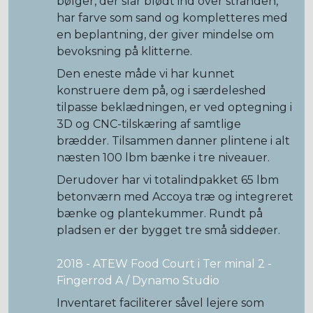
bølger, der slår blødt ind over stranden,
har farve som sand og kompletteres med
en beplantning, der giver mindelse om
bevoksning på klitterne.
Den eneste måde vi har kunnet
konstruere dem på, og i særdeleshed
tilpasse beklædningen, er ved optegning i
3D og CNC-tilskæring af samtlige
brædder. Tilsammen danner plintene i alt
næsten 100 lbm bænke i tre niveauer.
Derudover har vi totalindpakket 65 lbm
betonværn med Accoya træ og integreret
bænke og plantekummer. Rundt på
pladsen er der bygget tre små siddeøer.
2018 - ATEW Food Court i Ter minal 2 -
Fingerrod A / Dynamo Studio
Inventaret faciliterer såvel lejere som