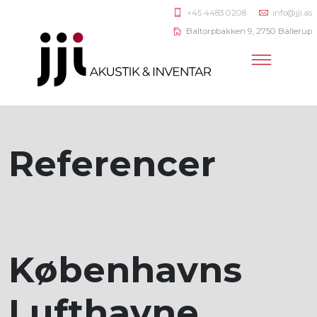
+45 4483 0208
info@jji.as
Baltorpbakken 9, 2750 Ballerup
Referencer
Københavns
Lufthavne