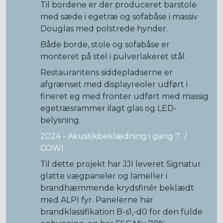
Til bordene er der produceret barstole
med sæde i egetræ og sofabåse i massiv
Douglas med polstrede hynder.
Både borde, stole og sofabåse er
monteret på stel i pulverlakeret stål.
Restaurantens siddepladserne er
afgrænset med displayreoler udført i
fineret eg med fronter udført med massig
egetræsrammer ilagt glas og LED-
belysning.
2024 - Akustikbeklædning i gang 7 /
COWI
Til dette projekt har JJI leveret Signatur
glatte vægpaneler og lameller i
brandhæmmende krydsfinér beklædt
med ALPI fyr. Panelerne har
brandklassifikation B-s1,-d0 for den fulde