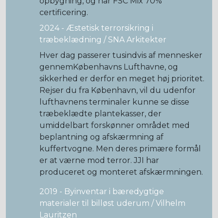
opbygning, og har FSC Mix 70%
certificering.
2024 - Æstetisk terrorsikring i
træbeklædning / SNA Arkitekter
Hver dag passerer tusindvis af mennesker
gennemKøbenhavns Lufthavne, og
sikkerhed er derfor en meget høj prioritet.
Rejser du fra København, vil du udenfor
lufthavnens terminaler kunne se disse
træbeklædte plantekasser, der
umiddelbart forskønner området med
beplantning og afskærmning af
kuffertvogne. Men deres primære formål
er at værne mod terror. JJI har
produceret og monteret afskærmningen.
2019 - Byinventar i bæredygtige
materialer til billøst uderum / Vilhelm
Lauritzen