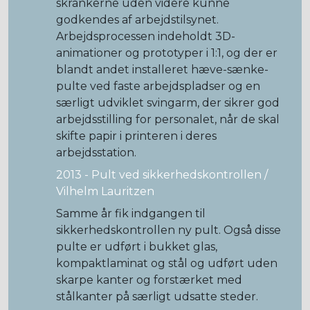
skrankerne uden videre kunne
godkendes af arbejdstilsynet.
Arbejdsprocessen indeholdt 3D-
animationer og prototyper i 1:1, og der er
blandt andet installeret hæve-sænke-
pulte ved faste arbejdspladser og en
særligt udviklet svingarm, der sikrer god
arbejdsstilling for personalet, når de skal
skifte papir i printeren i deres
arbejdsstation.
2013 - Pult ved sikkerhedskontrollen /
Vilhelm Lauritzen
Samme år fik indgangen til
sikkerhedskontrollen ny pult. Også disse
pulte er udført i bukket glas,
kompaktlaminat og stål og udført uden
skarpe kanter og forstærket med
stålkanter på særligt udsatte steder.