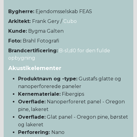
Bygherre:
Ejendomsselskab FEAS
Arkitekt:
Frank Gery /
Cubo
Kunde:
Bygma Galten
Foto:
Brahl Fotografi
Brandcertificering:
B-s1,d0 for den fulde
opbygning
Akustikelementer
Produktnavn og -type:
Gustafs glatte og
nanoperforerede paneler
Kernemateriale:
Fibergips
Overflade:
Nanoperforeret panel - Oregon
pine, lakeret
Overflade:
Glat panel - Oregon pine, børstet
og lakeret
Perforering:
Nano