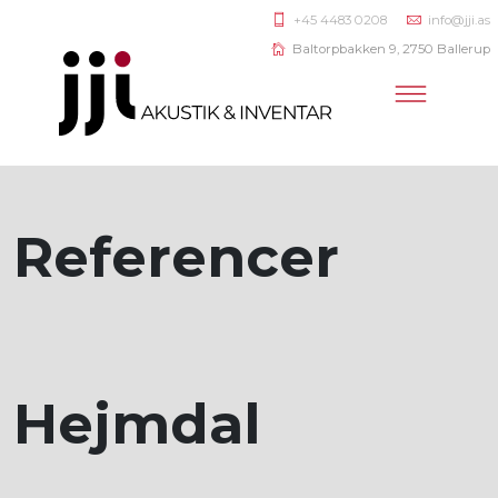
+45 4483 0208
info@jji.as
Baltorpbakken 9, 2750 Ballerup
Referencer
Hejmdal