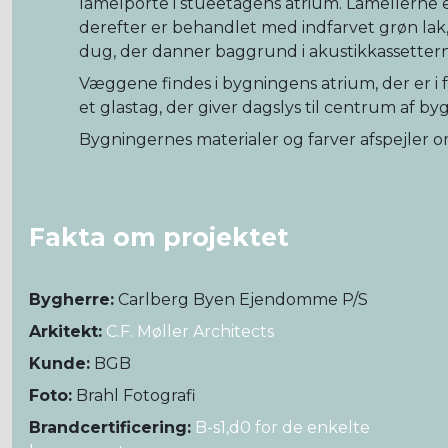
lamelporte i stueetagens atrium. Lamellerne 
derefter er behandlet med indfarvet grøn la
dug, der danner baggrund i akustikkassetter
Væggene findes i bygningens atrium, der er i
et glastag, der giver dagslys til centrum af by
Bygningernes materialer og farver afspejler o
Fakta om projektet
Bygherre:
Carlberg Byen Ejendomme P/S
Arkitekt:
C.F. Møller Architects
Kunde:
BGB
Foto:
Brahl Fotografi
Brandcertificering:
B-s1,d0 for de enkelte