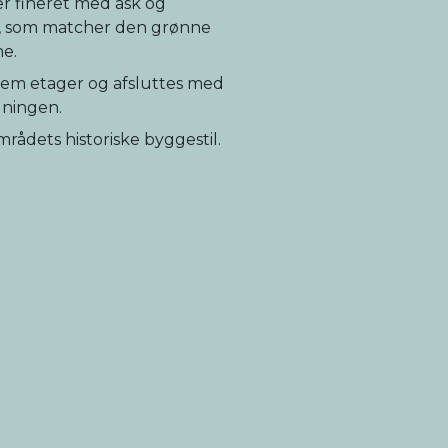
er fineret med ask og
k, som matcher den grønne
ne.
 fem etager og afsluttes med
gningen.
mrådets historiske byggestil.