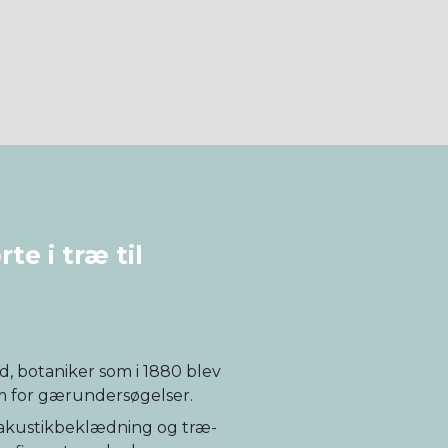
e i træ til
, botaniker som i 1880 blev
um for gærundersøgelser.
er akustikbeklædning og træ-