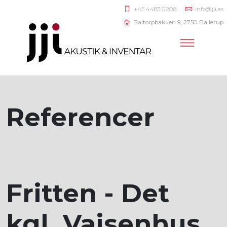
+45 4483 0208
info@jji.as
Baltorpbakken 9, 2750 Ballerup
Referencer
Fritten - Det
kgl. Vajsenhus