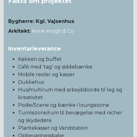
Fakta om projektet
Bygherre: Kgl. Vajsenhus
Arkitekt:
Anne Krogh & Co
Inventarleverance
Køkken og buffet
Café med 'tag' og siddebænke
Mobile reoler og kasser
Dukkehus
Hus/multirum med arbejdsborde til leg og
kreativitet
Podie/Scene og bænke i loungezone
Tumlezone/rum til bevægelse med nicher
og skydedøre
Plantekasser og Vandstation
Opbevaringsskabe