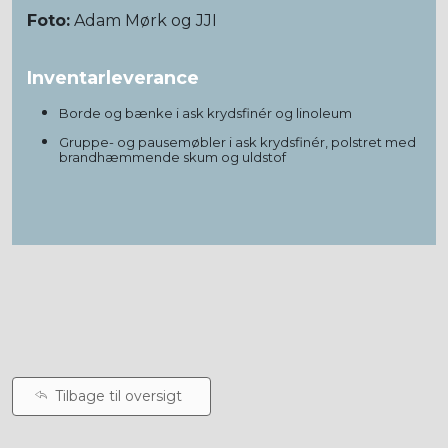
Foto:
Adam Mørk og JJI
Inventarleverance
Borde og bænke i ask krydsfinér og linoleum
Gruppe- og pausemøbler i ask krydsfinér, polstret med
brandhæmmende skum og uldstof
Tilbage til oversigt