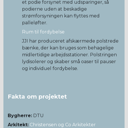
et podie forsynet med udsparinger, så
podierne uden at beskadige
strømforsyningen kan flyttes med
palleløfter.
Rum til fordybelse
JJI har produceret afskærmede polstrede
bænke, der kan bruges som behagelige
midlertidige arbejdsstationer. Polstringen
lydisolerer og skaber små oaser til pauser
og individuel fordybelse.
Fakta om projektet
Bygherre:
DTU
Arkitekt:
Christensen og Co Arkitekter