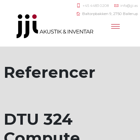
+45 4483 0208
info@jji.as
Baltorpbakken 9, 2750 Ballerup
Referencer
DTU 324
Compute