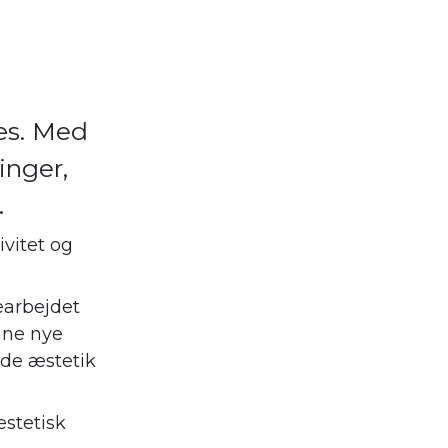
æs. Med
inger,
.
ivitet og
earbejdet
nne nye
både æstetik
æstetisk