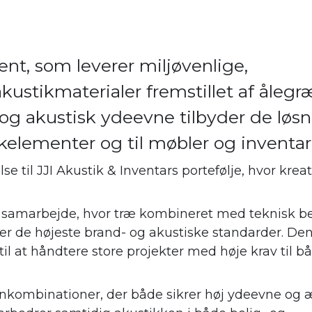
nt, som leverer miljøvenlige,
ustikmaterialer fremstillet af ålegr
g akustisk ydeevne tilbyder de løsn
elementer og til møbler og inventar
se til JJI Akustik & Inventars portefølje, hvor kreat
et samarbejde, hvor træ kombineret med teknisk b
der de højeste brand- og akustiske standarder. De
 til at håndtere store projekter med høje krav til 
ignkombinationer, der både sikrer høj ydeevne og 