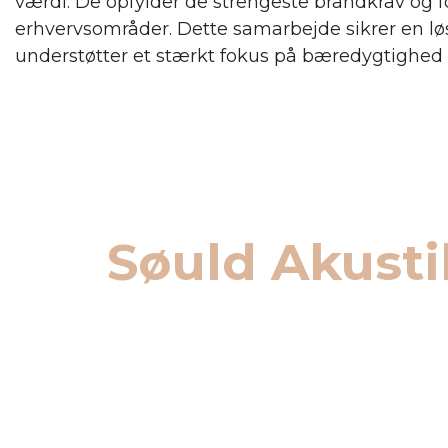
værdi. De opfylder de strengeste brandkrav og f
erhvervsområder. Dette samarbejde sikrer en lø
understøtter et stærkt fokus på bæredygtighed 
Søuld Akusti