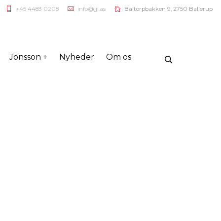
+45 4483 0208
info@jji.as
Baltorpbakken 9, 2750 Ballerup
Jönsson +
Nyheder
Om os