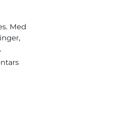
æs. Med
inger,
.
entars