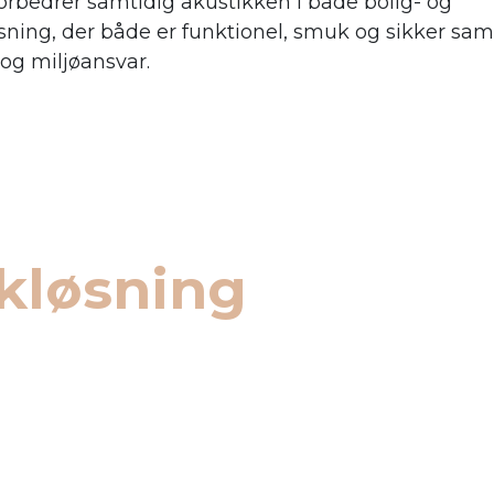
orbedrer samtidig akustikken i både bolig- og
sning, der både er funktionel, smuk og sikker sam
og miljøansvar.
kløsning