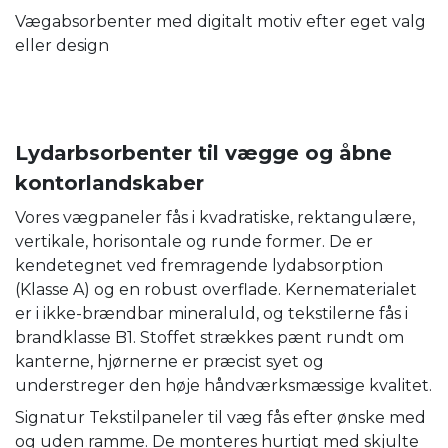
Vægabsorbenter med digitalt motiv efter eget valg
eller design
Lydarbsorbenter til vægge og åbne
kontorlandskaber
Vores vægpaneler fås i kvadratiske, rektangulære,
vertikale, horisontale og runde former. De er
kendetegnet ved fremragende lydabsorption
(Klasse A) og en robust overflade. Kernematerialet
er i ikke-brændbar mineraluld, og tekstilerne fås i
brandklasse B1. Stoffet strækkes pænt rundt om
kanterne, hjørnerne er præcist syet og
understreger den høje håndværksmæssige kvalitet.
Signatur Tekstilpaneler til væg fås efter ønske med
og uden ramme. De monteres hurtigt med skjulte