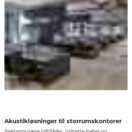
Akustikløsninger til storrumskontorer
Rektangulære loftflåder, lodrette bafler og