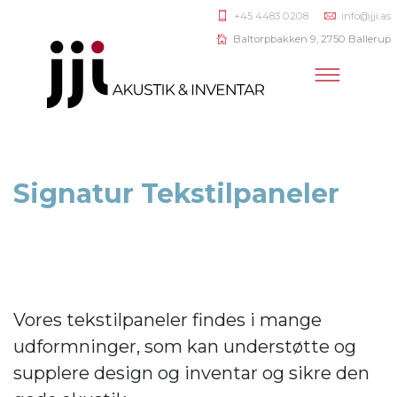
+45 4483 0208
info@jji.as
Baltorpbakken 9, 2750 Ballerup
Signatur Tekstilpaneler
Vores tekstilpaneler findes i mange
udformninger, som kan understøtte og
supplere design og inventar og sikre den