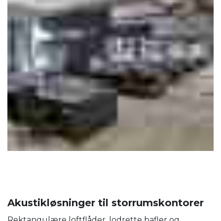
Akustikløsninger til storrumskontorer
Rektangulære loftflåder, lodrette bafler og