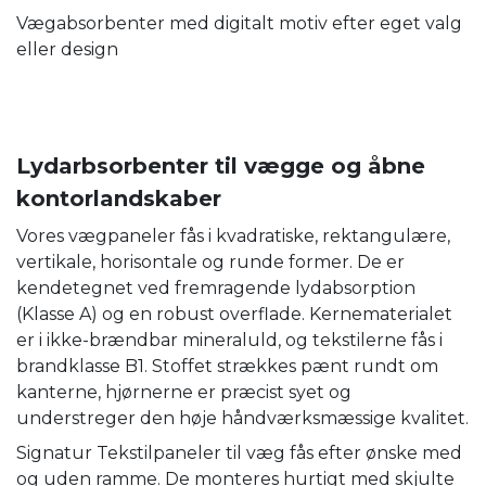
Vægabsorbenter med digitalt motiv efter eget valg
eller design
Lydarbsorbenter til vægge og åbne
kontorlandskaber
Vores vægpaneler fås i kvadratiske, rektangulære,
vertikale, horisontale og runde former. De er
kendetegnet ved fremragende lydabsorption
(Klasse A) og en robust overflade. Kernematerialet
er i ikke-brændbar mineraluld, og tekstilerne fås i
brandklasse B1. Stoffet strækkes pænt rundt om
kanterne, hjørnerne er præcist syet og
understreger den høje håndværksmæssige kvalitet.
Signatur Tekstilpaneler til væg fås efter ønske med
og uden ramme. De monteres hurtigt med skjulte