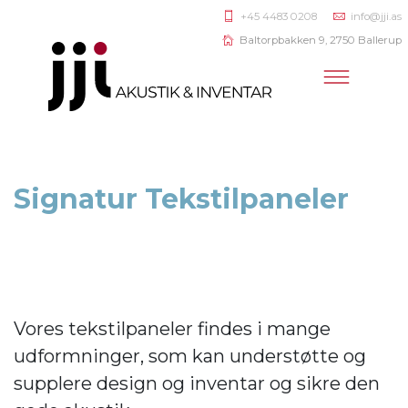
+45 4483 0208
info@jji.as
Baltorpbakken 9, 2750 Ballerup
Signatur Tekstilpaneler
Vores tekstilpaneler findes i mange
udformninger, som kan understøtte og
supplere design og inventar og sikre den