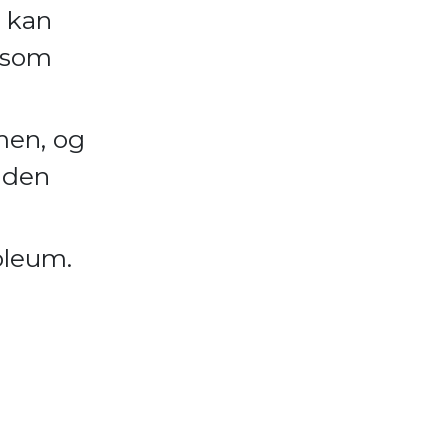
m kan
k som
men, og
nden
noleum.