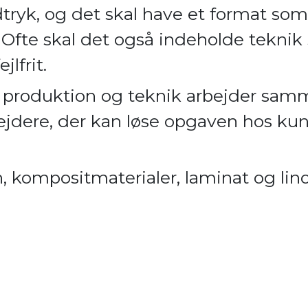
tryk, og det skal have et format so
Ofte skal det også indeholde tekni
jlfrit.
, produktion og teknik arbejder sam
dere, der kan løse opgaven hos ku
ten, kompositmaterialer, laminat og li