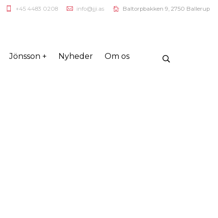
+45 4483 0208
info@jji.as
Baltorpbakken 9, 2750 Ballerup
Jönsson +
Nyheder
Om os