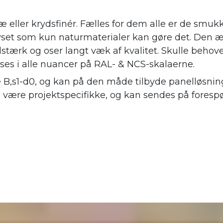
æ eller krydsfinér. Fælles for dem alle er de smuk
 lyset som kun naturmaterialer kan gøre det. Den æ
stærk og oser langt væk af kvalitet. Skulle behov
øses i alle nuancer på RAL- & NCS-skalaerne.
e B,s1-d0, og kan på den måde tilbyde panelløsning
l være projektspecifikke, og kan sendes på forespø