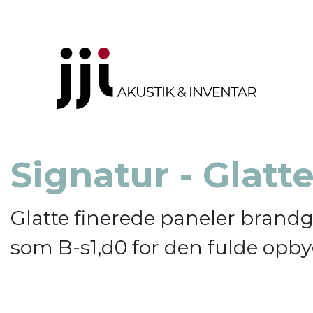
Signatur - Glatt
Glatte finerede paneler brand
som B-s1,d0 for den fulde opb