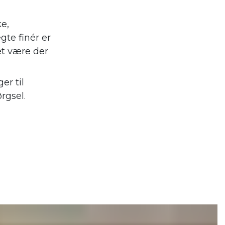
ke,
gte finér er
et være der
er til
rgsel.