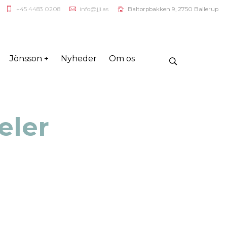
+45 4483 0208
info@jji.as
Baltorpbakken 9, 2750 Ballerup
Jönsson +
Nyheder
Om os
eler