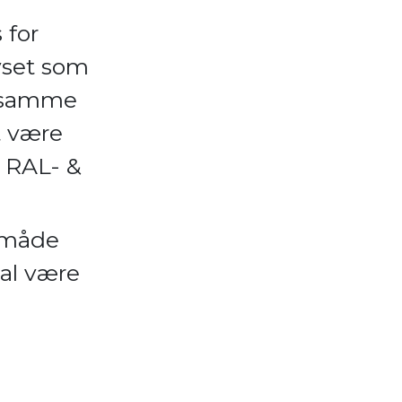
 for
lyset som
g samme
t være
å RAL- &
n måde
kal være