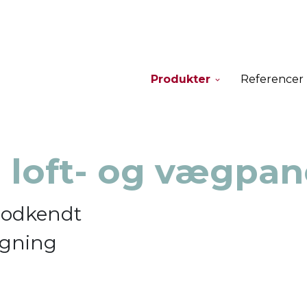
Produkter
Referencer
e loft- og vægpan
godkendt
ygning