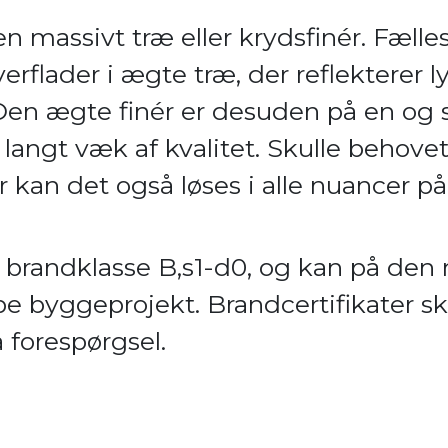
n massivt træ eller krydsfinér. Fælles
erflader i ægte træ, der reflekterer 
 Den ægte finér er desuden på en o
r langt væk af kvalitet. Skulle behove
r kan det også løses i alle nuancer p
il brandklasse B,s1-d0, og kan på de
ype byggeprojekt. Brandcertifikater s
 forespørgsel.