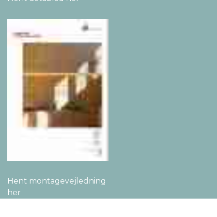
Hent montage­vejledning
her