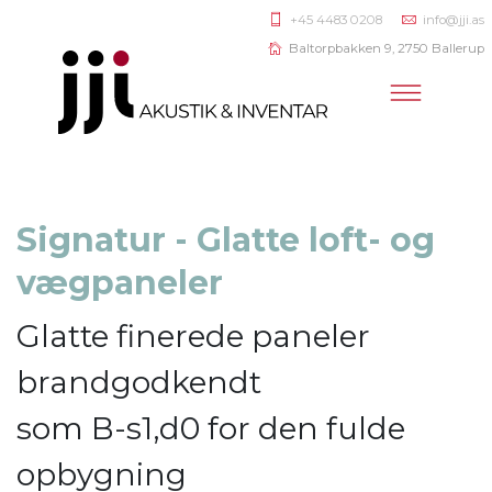
+45 4483 0208
info@jji.as
Baltorpbakken 9, 2750 Ballerup
Signatur - Glatte loft- og
vægpaneler
Glatte finerede paneler
brandgodkendt
som B-s1,d0 for den fulde
opbygning