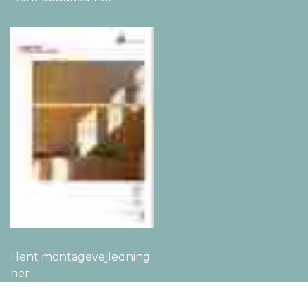
Hent montage­vejledning
her