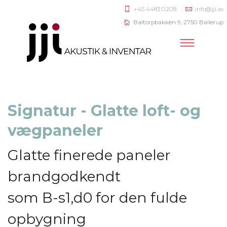
+45 4483 0208
info@jji.as
Baltorpbakken 9, 2750 Ballerup
Signatur - Glatte loft- og
vægpaneler
Glatte finerede paneler
brandgodkendt
som B-s1,d0 for den fulde
opbygning