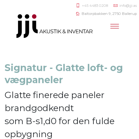
+45 4483 0208
info@jji.as
Baltorpbakken 9, 2750 Ballerup
Signatur - Glatte loft- og
vægpaneler
Glatte finerede paneler
brandgodkendt
som B-s1,d0 for den fulde
opbygning