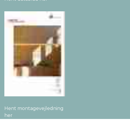
Hent montage­vejledning
her