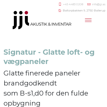
+45 4483 0208
info@jji.as
Baltorpbakken 9, 2750 Ballerup
Signatur - Glatte loft- og
vægpaneler
Glatte finerede paneler
brandgodkendt
som B-s1,d0 for den fulde
opbygning