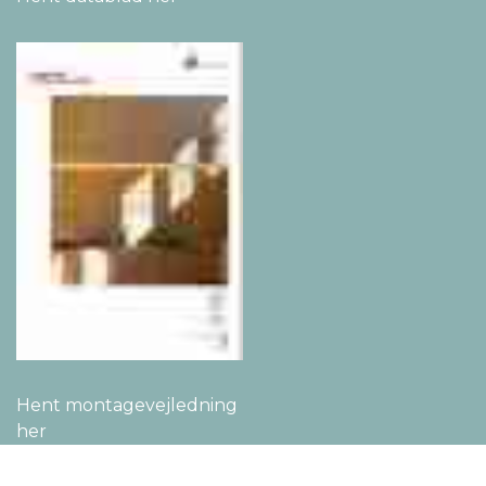
Hent montage­vejledning
her