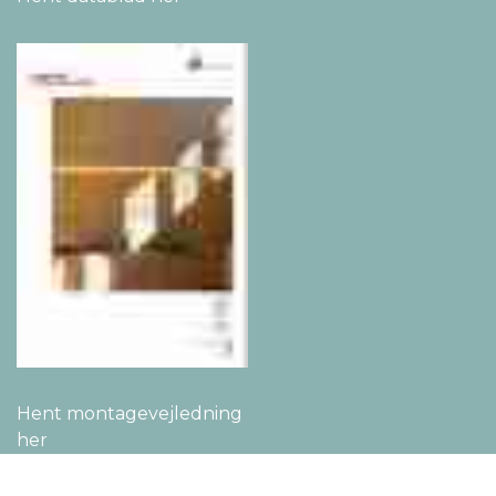
Hent montage­vejledning
her