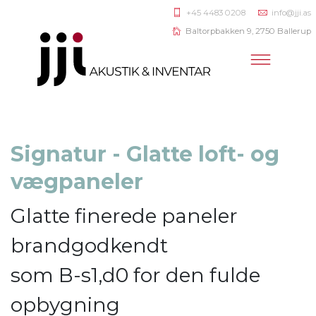
+45 4483 0208
info@jji.as
Baltorpbakken 9, 2750 Ballerup
Signatur - Glatte loft- og
vægpaneler
Glatte finerede paneler
brandgodkendt
som B-s1,d0 for den fulde
opbygning