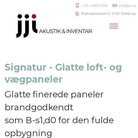
+45 4483 0208
info@jji.as
Baltorpbakken 9, 2750 Ballerup
Signatur - Glatte loft- og
vægpaneler
Glatte finerede paneler
brandgodkendt
som B-s1,d0 for den fulde
opbygning