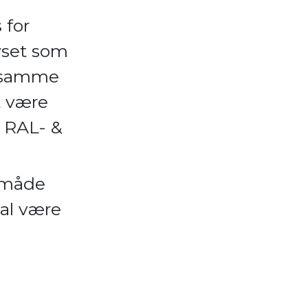
 for
lyset som
g samme
t være
å RAL- &
n måde
kal være