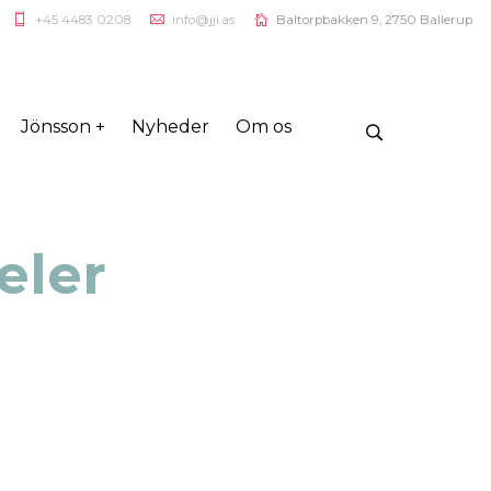
+45 4483 0208
info@jji.as
Baltorpbakken 9, 2750 Ballerup
Jönsson +
Nyheder
Om os
eler