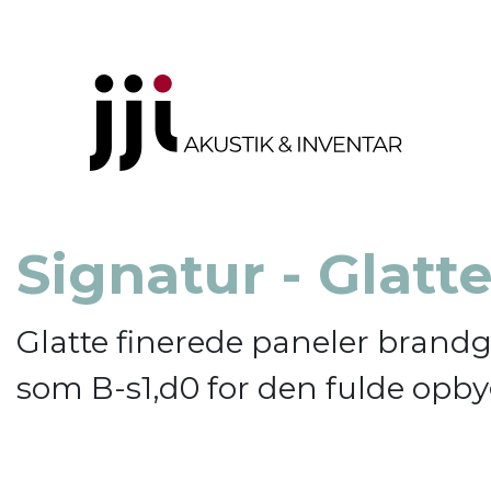
Signatur - Glatt
Glatte finerede paneler brand
som B-s1,d0 for den fulde opb