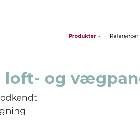
Produkter
Referencer
e loft- og vægpan
godkendt
ygning