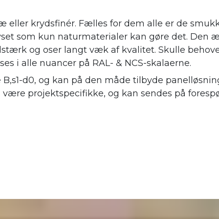
æ eller krydsfinér. Fælles for dem alle er de smuk
 lyset som kun naturmaterialer kan gøre det. Den æ
stærk og oser langt væk af kvalitet. Skulle behov
øses i alle nuancer på RAL- & NCS-skalaerne.
e B,s1-d0, og kan på den måde tilbyde panelløsning
l være projektspecifikke, og kan sendes på forespø