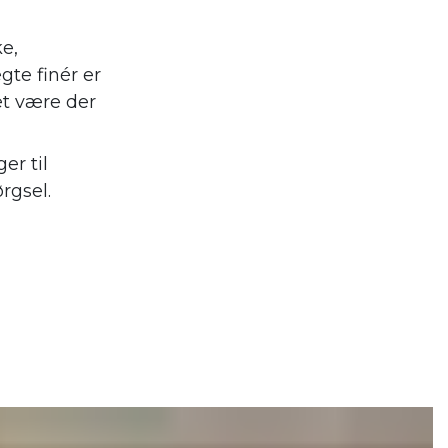
ke,
gte finér er
et være der
er til
rgsel.