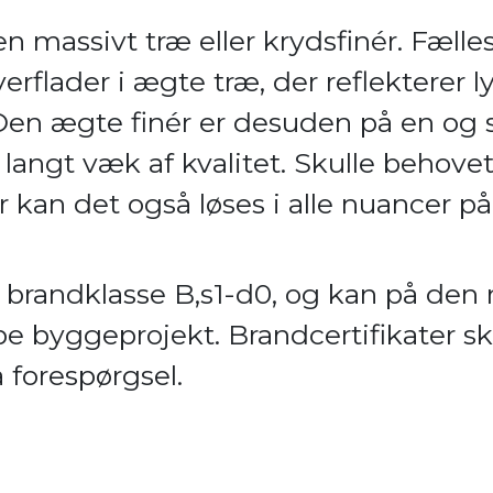
n massivt træ eller krydsfinér. Fælles
erflader i ægte træ, der reflekterer 
 Den ægte finér er desuden på en o
r langt væk af kvalitet. Skulle behove
r kan det også løses i alle nuancer p
il brandklasse B,s1-d0, og kan på de
ype byggeprojekt. Brandcertifikater s
 forespørgsel.