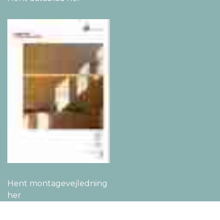
Hent montage­vejledning
her