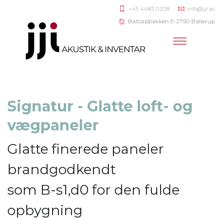
+45 4483 0208
info@jji.as
Baltorpbakken 9, 2750 Ballerup
Signatur - Glatte loft- og
vægpaneler
Glatte finerede paneler
brandgodkendt
som B-s1,d0 for den fulde
opbygning