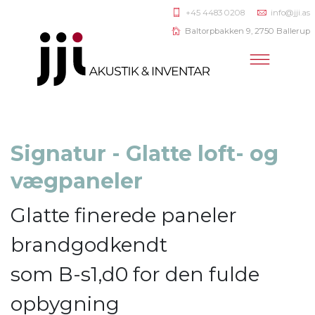
+45 4483 0208
info@jji.as
Baltorpbakken 9, 2750 Ballerup
Signatur - Glatte loft- og
vægpaneler
Glatte finerede paneler
brandgodkendt
som B-s1,d0 for den fulde
opbygning