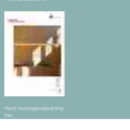
Hent montage­vejledning
her