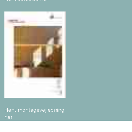
Hent montage­vejledning
her