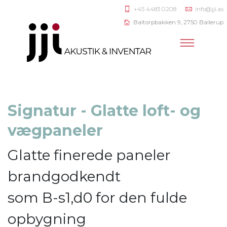
+45 4483 0208
info@jji.as
Baltorpbakken 9, 2750 Ballerup
Signatur - Glatte loft- og
vægpaneler
Glatte finerede paneler
brandgodkendt
som B-s1,d0 for den fulde
opbygning