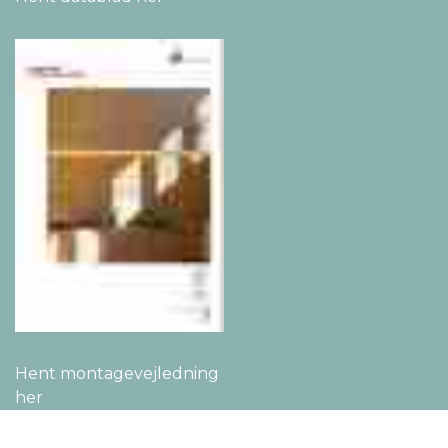
Hent montage­vejledning
her