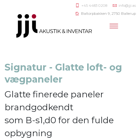
+45 4483 0208
info@jji.as
Baltorpbakken 9, 2750 Ballerup
Signatur - Glatte loft- og
vægpaneler
Glatte finerede paneler
brandgodkendt
som B-s1,d0 for den fulde
opbygning