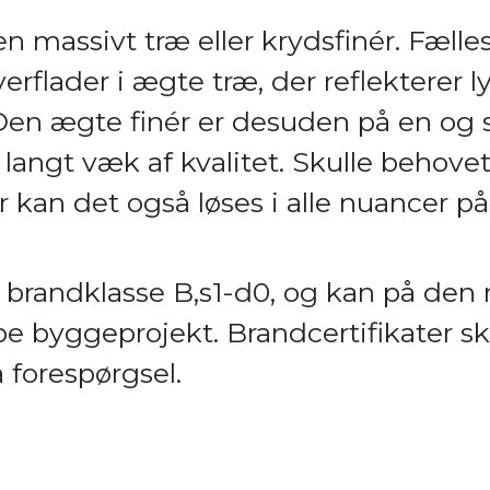
n massivt træ eller krydsfinér. Fælles
erflader i ægte træ, der reflekterer 
 Den ægte finér er desuden på en o
r langt væk af kvalitet. Skulle behove
r kan det også løses i alle nuancer p
il brandklasse B,s1-d0, og kan på de
ype byggeprojekt. Brandcertifikater s
 forespørgsel.