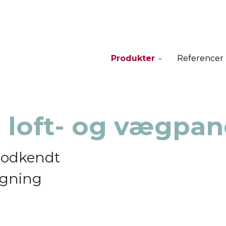
Produkter
Referencer
e loft- og vægpan
godkendt
ygning