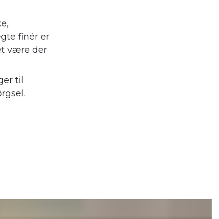
ke,
gte finér er
et være der
er til
rgsel.