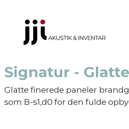
Signatur - Glatt
Glatte finerede paneler brand
som B-s1,d0 for den fulde opb