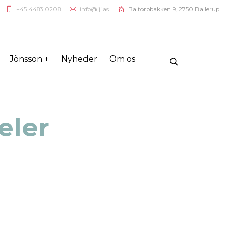
+45 4483 0208
info@jji.as
Baltorpbakken 9, 2750 Ballerup
Jönsson +
Nyheder
Om os
eler