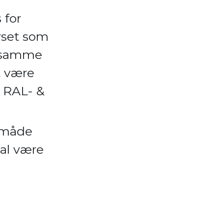
 for
lyset som
g samme
t være
å RAL- &
n måde
kal være