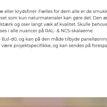
æ eller krydsfinér. Fælles for dem alle er de smuk
 lyset som kun naturmaterialer kan gøre det. Den æ
stærk og oser langt væk af kvalitet. Skulle behov
øses i alle nuancer på RAL- & NCS-skalaerne.
e B,s1-d0, og kan på den måde tilbyde panelløsning
l være projektspecifikke, og kan sendes på forespø