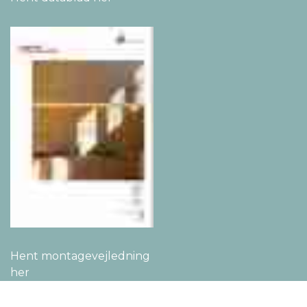
Hent montage­vejledning
her