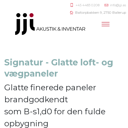
+45 4483 0208
info@jji.as
Baltorpbakken 9, 2750 Ballerup
Signatur - Glatte loft- og
vægpaneler
Glatte finerede paneler
brandgodkendt
som B-s1,d0 for den fulde
opbygning